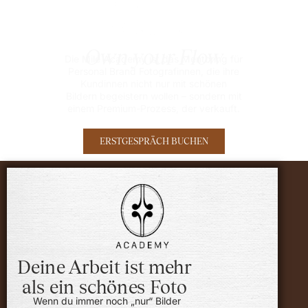
Own your Flow
Die Milé Academy ist das Mentoring für
Personal Brand Fotografinnen, die ihre
Kundinnen nicht nur mit schönen
Bildern begeistern wollen – sondern mit
einem Premium-Prozess, der verkauft.
ERSTGESPRÄCH BUCHEN
Deine Arbeit ist mehr
als ein schönes Foto
Wenn du immer noch „nur“ Bilder