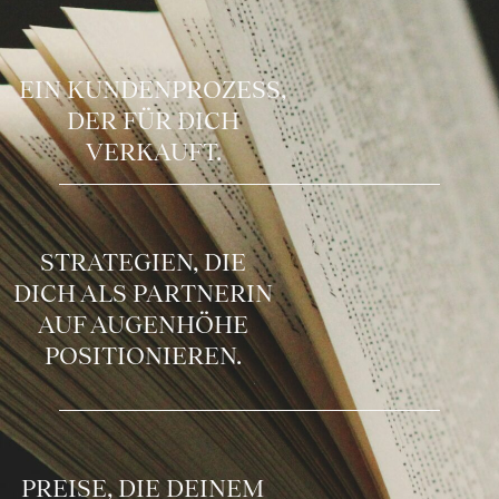
EIN KUNDENPROZESS,
DER FÜR DICH
VERKAUFT.
STRATEGIEN, DIE
DICH ALS PARTNERIN
AUF AUGENHÖHE
POSITIONIEREN.
PREISE, DIE DEINEM