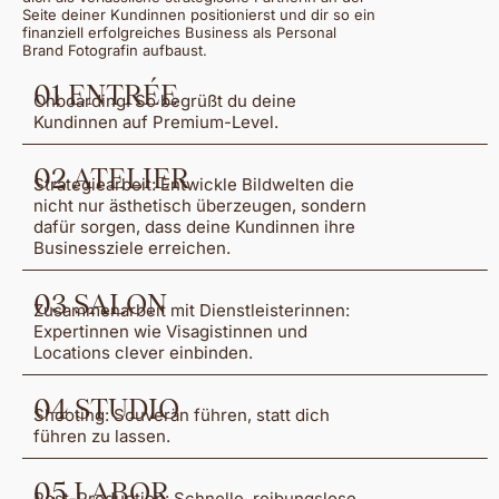
Seite deiner Kundinnen positionierst und dir so ein
finanziell erfolgreiches Business als Personal
Brand Fotografin aufbaust.
01 ENTRÉE
Onboarding: So begrüßt du deine
Kundinnen auf Premium-Level.
02 ATELIER
Strategiearbeit: Entwickle Bildwelten die
nicht nur ästhetisch überzeugen, sondern
dafür sorgen, dass deine Kundinnen ihre
Businessziele erreichen.
03 SALON
Zusammenarbeit mit Dienstleisterinnen:
Expertinnen wie Visagistinnen und
Locations clever einbinden.
04 STUDIO
Shooting: Souverän führen, statt dich
führen zu lassen.
05 LABOR
Post-Production: Schnelle, reibungslose