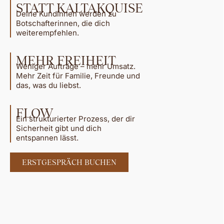
STATT KALTAKQUISE
Deine Kundinnen werden zu
Botschafterinnen, die dich
weiterempfehlen.
MEHR FREIHEIT
Weniger Aufträge – mehr Umsatz.
Mehr Zeit für Familie, Freunde und
das, was du liebst.
FLOW
Ein strukturierter Prozess, der dir
Sicherheit gibt und dich
entspannen lässt.
ERSTGESPRÄCH BUCHEN