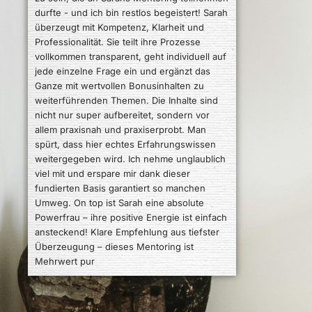
Unfassbar gut und unendlich wertvoller
Input den Sarah gibt. Was ich an
Transformation in so kurzer Zeit erleben
durfte ist soooo phänomenal. Ich habe
meinen Knoten im Kopf, um meine
Sichtbarkeit wieder in Gange zu bringen, mit
Sarah bereits im ersten Call lösen können.
Auf einmal war es wieder leicht Content zu
erstellen. Sarah ist nicht nur als Mentorin für
mich da, sondern auch auf menschlicher
Ebene supportet sie mich und holt mich
wieder auf Kurs. Es sind die kleinen Dinge,
die eine gute Mentori