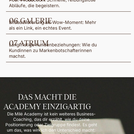
Abläufe, die begeistern.
06 GALERIE
Bildauslieferung als Wow-Moment: Mehr
als ein Link, ein echtes Event.
07 ATRIUM
Langfristige Kundenbeziehungen: Wie du
Kundinnen zu Markenbotschafterinnen
machst.
DAS MACHT DIE
ACADEMY EINZIGARTIG
Die Milé Academy ist kein weiteres Business-
Coaching, das dir erzählt, wie du deine
Positionierung oder Zielgruppe findest. Es geht
um das, was wirklich den Unterschied macht: